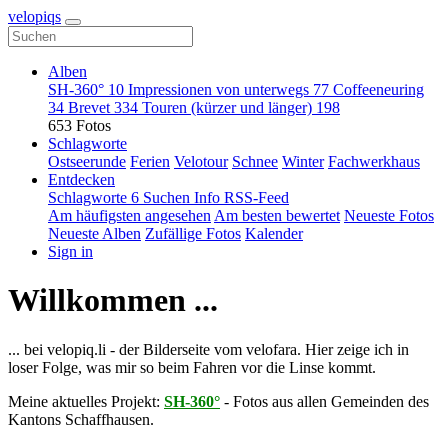
velopiqs
Alben
SH-360°
10
Impressionen von unterwegs
77
Coffeeneuring
34
Brevet
334
Touren (kürzer und länger)
198
653 Fotos
Schlagworte
Ostseerunde
Ferien
Velotour
Schnee
Winter
Fachwerkhaus
Entdecken
Schlagworte
6
Suchen
Info
RSS-Feed
Am häufigsten angesehen
Am besten bewertet
Neueste Fotos
Neueste Alben
Zufällige Fotos
Kalender
Sign in
Willkommen ...
... bei velopiq.li - der Bilderseite vom velofara. Hier zeige ich in
loser Folge, was mir so beim Fahren vor die Linse kommt.
Meine aktuelles Projekt:
SH-360°
- Fotos aus allen Gemeinden des
Kantons Schaffhausen.