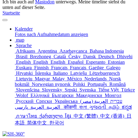
Ich bin auch auf
Mastodon
unterwegs. Meine timeline siehst du
unten auf dieser Seite.
Startseite
Kalender
Fotos nach Aufnahmedatum anzeigen
map
Sprache
Afrikaans
Argentina
Azərbaycanca
Bahasa Indonesia
Brasil
Brezhoneg
Català
Česky
Dansk
Deutsch
Dhivehi
English
English
English
Español
Esperanto
Estonian
Euskara
Finnish
Français
Français
Gaeilge
Galego
Hrvatski
Íslenska
Italiano
Latviešu
Lëtzebuergesch
Lietuviu
Magyar
Malay
México
Nederlands
Norsk
bokmål
Norwegian nynorsk
Polski
Português
Română
Slovenšcina
Slovensky
Srpski
Svenska
Tiếng Việt
Türkçe
Wolof
Ελληνικά
Български
Македонски
Монгол
Русский
Српски
Українська
العربية (مصر)
עברית
العربية
العربية
پارسی
कोंकणी
বাংলা
ગુજરાતી
தமிழ்
ಕನ್ನಡ
ภาษาไทย
ქართული
ខ្មែរ
中文 (繁體)
中文 (香港)
日
本語
简体中文
한국어