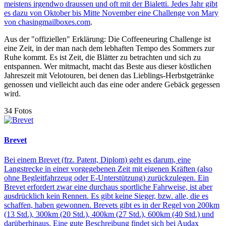
meistens irgendwo draussen und oft mit der Bialetti. Jedes Jahr gibt
es dazu von Oktober bis Mitte November eine Challenge von
Mary
von chasingmailboxes.com
.
Aus der "offiziellen" Erklärung: Die Coffeeneuring Challenge ist
eine Zeit, in der man nach dem lebhaften Tempo des Sommers zur
Ruhe kommt. Es ist Zeit, die Blätter zu betrachten und sich zu
entspannen. Wer mitmacht, macht das Beste aus dieser köstlichen
Jahreszeit mit Velotouren, bei denen das Lieblings-Herbstgetränke
genossen und vielleicht auch das eine oder andere Gebäck gegessen
wird.
34 Fotos
Brevet
Bei einem Brevet (frz. Patent, Diplom) geht es darum, eine
Langstrecke in einer vorgegebenen Zeit mit eigenen Kräften (also
ohne Begleitfahrzeug oder E-Unterstützung) zurückzulegen. Ein
Brevet erfordert zwar eine durchaus sportliche Fahrweise, ist aber
ausdrücklich kein Rennen. Es gibt keine Sieger, bzw. alle, die es
schaffen, haben gewonnen. Brevets gibt es in der Regel von 200km
(13 Std.), 300km (20 Std.), 400km (27 Std.), 600km (40 Std.) und
darüberhinaus. Eine gute Beschreibung findet sich bei
Audax